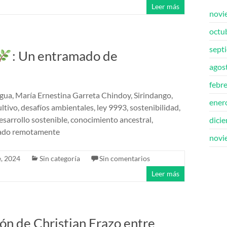
Leer más
novi
octu
sept
: Un entramado de
agos
febr
gua, María Ernestina Garreta Chindoy, Sirindango,
ener
ltivo, desafíos ambientales, ley 9993, sostenibilidad,
sarrollo sostenible, conocimiento ancestral,
dici
brado remotamente
novi
, 2024
Sin categoría
Sin comentarios
Leer más
ión de Christian Erazo entre