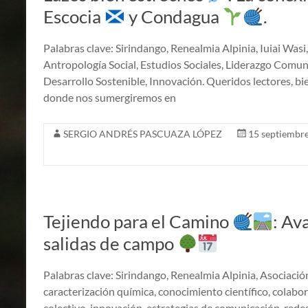
Escocia
y Condagua
.
Palabras clave: Sirindango, Renealmia Alpinia, Iuiai Was
Antropología Social, Estudios Sociales, Liderazgo Comu
Desarrollo Sostenible, Innovación. Queridos lectores, b
donde nos sumergiremos en
SERGIO ANDRÉS PASCUAZA LÓPEZ
15 septiembre
Tejiendo para el Camino
: Av
salidas de campo
Palabras clave: Sirindango, Renealmia Alpinia, Asociació
caracterización química, conocimiento científico, colabo
colectivo, innovación, estrategias de comunicación, redes