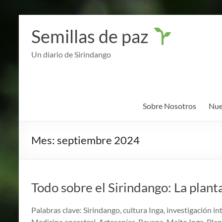
Semillas de paz
Un diario de Sirindango
Sobre Nosotros
Nue
Mes:
septiembre 2024
Todo sobre el Sirindango: La plant
Palabras clave: Sirindango, cultura Inga, investigación in
Medicina ancestral, Artesanías, Rayana, Maito Inga, Pla