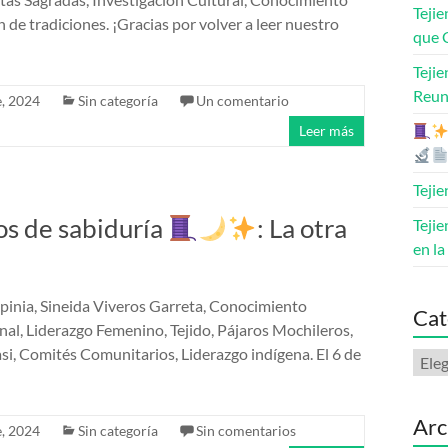
Tejie
n de tradiciones. ¡Gracias por volver a leer nuestro
que 
Teji
Reun
, 2024
Sin categoría
Un comentario
Leer más
Teji
cos de sabiduría
: La otra
Teji
en l
lpinia, Sineida Viveros Garreta, Conocimiento
Cat
al, Liderazgo Femenino, Tejido, Pájaros Mochileros,
asi, Comités Comunitarios, Liderazgo indígena. El 6 de
Arc
, 2024
Sin categoría
Sin comentarios