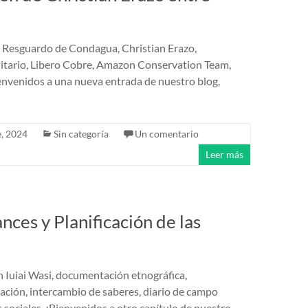
i, Resguardo de Condagua, Christian Erazo,
nitario, Libero Cobre, Amazon Conservation Team,
ienvenidos a una nueva entrada de nuestro blog,
, 2024
Sin categoría
Un comentario
Leer más
ances y Planificación de las
n Iuiai Wasi, documentación etnográfica,
ración, intercambio de saberes, diario de campo
 sociales. ¡Bienvenidos a otro capítulo de nuestro