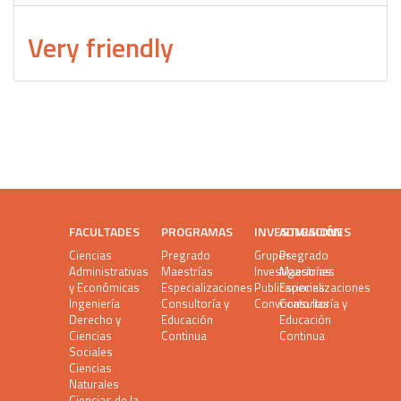
Very friendly
FACULTADES
PROGRAMAS
INVESTIGACIÓN
ADMISIONES
Ciencias
Pregrado
Grupos
Pregrado
Administrativas
Maestrías
Investigaciones
Maestrías
y Económicas
Especializaciones
Publicaciones
Especializaciones
Ingeniería
Consultoría y
Convocatorias
Consultoría y
Derecho y
Educación
Educación
Ciencias
Continua
Continua
Sociales
Ciencias
Naturales
Ciencias de la