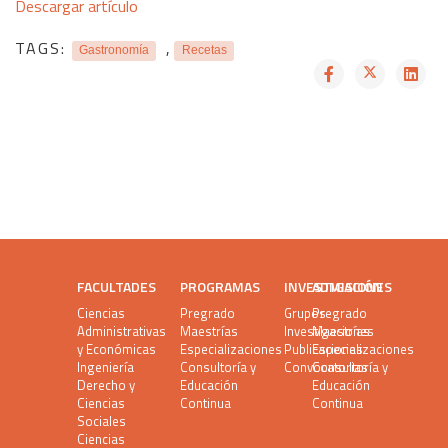
Descargar artículo
TAGS:
,
Gastronomía
Recetas
FACULTADES
PROGRAMAS
INVESTIGACIÓN
ADMISIONES
Ciencias
Pregrado
Grupos
Pregrado
Administrativas
Maestrías
Investigaciones
Maestrías
y Económicas
Especializaciones
Publicaciones
Especializaciones
Ingeniería
Consultoría y
Convocatorias
Consultoría y
Derecho y
Educación
Educación
Ciencias
Continua
Continua
Sociales
Ciencias