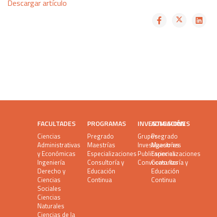
Descargar artículo
FACULTADES
PROGRAMAS
INVESTIGACIÓN
ADMISIONES
Ciencias
Pregrado
Grupos
Pregrado
Administrativas
Maestrías
Investigaciones
Maestrías
y Económicas
Especializaciones
Publicaciones
Especializaciones
Ingeniería
Consultoría y
Convocatorias
Consultoría y
Derecho y
Educación
Educación
Ciencias
Continua
Continua
Sociales
Ciencias
Naturales
Ciencias de la