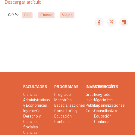
Descargar artículo
TAGS:
,
,
Cali
Ciudad
Viajes
FACULTADES
PROGRAMAS
INVESTIGACIÓN
ADMISIONES
Ciencias
Pregrado
Grupos
Pregrado
Administrativas
Maestrías
Investigaciones
Maestrías
y Económicas
Especializaciones
Publicaciones
Especializaciones
Ingeniería
Consultoría y
Convocatorias
Consultoría y
Derecho y
Educación
Educación
Ciencias
Continua
Continua
Sociales
Ciencias