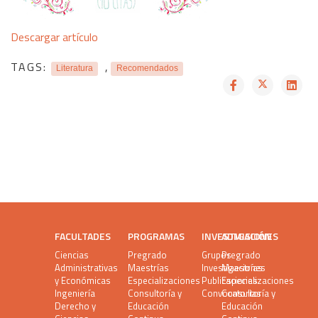
Descargar artículo
TAGS:
,
Literatura
Recomendados
FACULTADES
PROGRAMAS
INVESTIGACIÓN
ADMISIONES
Ciencias
Pregrado
Grupos
Pregrado
Administrativas
Maestrías
Investigaciones
Maestrías
y Económicas
Especializaciones
Publicaciones
Especializaciones
Ingeniería
Consultoría y
Convocatorias
Consultoría y
Derecho y
Educación
Educación