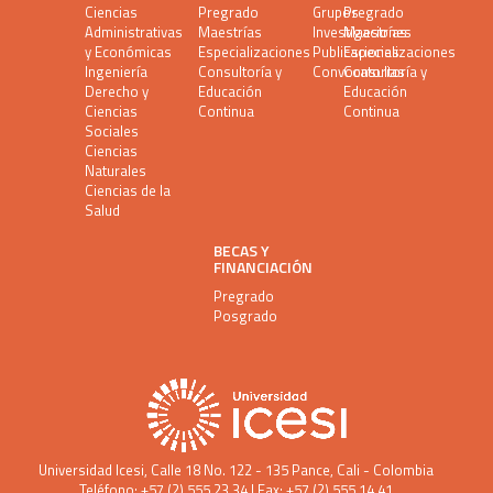
Ciencias
Pregrado
Grupos
Pregrado
Administrativas
Maestrías
Investigaciones
Maestrías
y Económicas
Especializaciones
Publicaciones
Especializaciones
Ingeniería
Consultoría y
Convocatorias
Consultoría y
Derecho y
Educación
Educación
Ciencias
Continua
Continua
Sociales
Ciencias
Naturales
Ciencias de la
Salud
BECAS Y
FINANCIACIÓN
Pregrado
Posgrado
Universidad Icesi
, Calle 18 No. 122 - 135 Pance, Cali - Colombia
Teléfono: +57 (2) 555 23 34 | Fax: +57 (2) 555 14 41