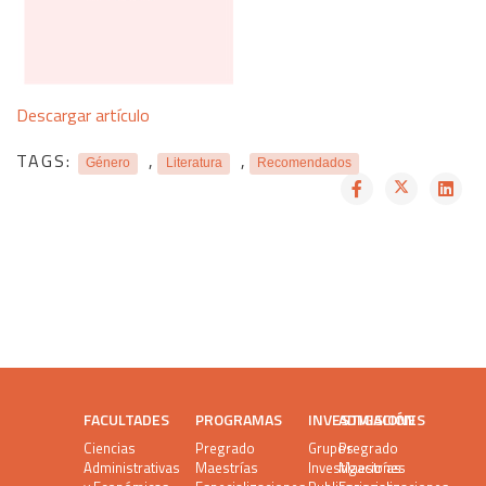
Descargar artículo
TAGS:
,
,
Género
Literatura
Recomendados
FACULTADES
PROGRAMAS
INVESTIGACIÓN
ADMISIONES
Ciencias
Pregrado
Grupos
Pregrado
Administrativas
Maestrías
Investigaciones
Maestrías