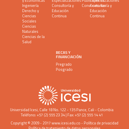
y Económicas
Especializaciones
Publicaciones
Especializaciones
Ingeniería
Consultoría y
Convocatorias
Consultoría y
Derecho y
Educación
Educación
Ciencias
Continua
Continua
Sociales
Ciencias
Naturales
Ciencias de la
Salud
BECAS Y
FINANCIACIÓN
Pregrado
Posgrado
Universidad Icesi
, Calle 18 No. 122 - 135 Pance, Cali - Colombia
Teléfono: +57 (2) 555 23 34 | Fax: +57 (2) 555 14 41
Copyright © 2009 - 2017
www.icesi.edu.co
-
Política de privacidad
Política de tratamiento de datos personales