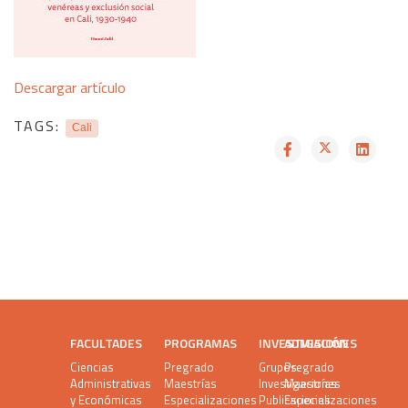
Descargar artículo
TAGS:
Cali
FACULTADES
PROGRAMAS
INVESTIGACIÓN
ADMISIONES
Ciencias
Pregrado
Grupos
Pregrado
Administrativas
Maestrías
Investigaciones
Maestrías
y Económicas
Especializaciones
Publicaciones
Especializaciones