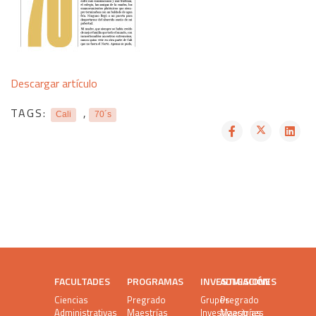
Descargar artículo
TAGS:
,
Cali
70´s
FACULTADES
PROGRAMAS
INVESTIGACIÓN
ADMISIONES
Ciencias
Pregrado
Grupos
Pregrado
Administrativas
Maestrías
Investigaciones
Maestrías