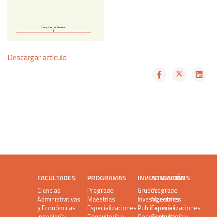
Descargar artículo
FACULTADES
PROGRAMAS
INVESTIGACIÓN
ADMISIONES
Ciencias
Pregrado
Grupos
Pregrado
Administrativas
Maestrías
Investigaciones
Maestrías
y Económicas
Especializaciones
Publicaciones
Especializaciones
Ingeniería
Consultoría y
Convocatorias
Consultoría y