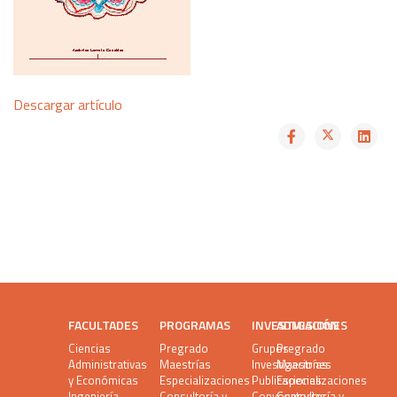
Descargar artículo
FACULTADES
PROGRAMAS
INVESTIGACIÓN
ADMISIONES
Ciencias
Pregrado
Grupos
Pregrado
Administrativas
Maestrías
Investigaciones
Maestrías
y Económicas
Especializaciones
Publicaciones
Especializaciones
Ingeniería
Consultoría y
Convocatorias
Consultoría y