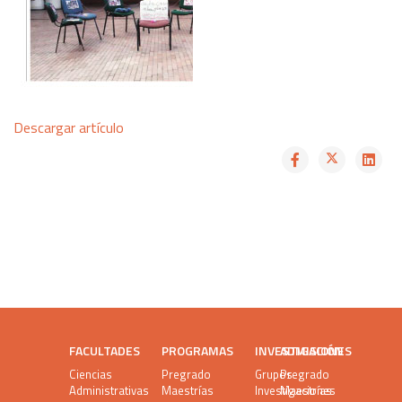
Descargar artículo
FACULTADES
PROGRAMAS
INVESTIGACIÓN
ADMISIONES
Ciencias
Pregrado
Grupos
Pregrado
Administrativas
Maestrías
Investigaciones
Maestrías