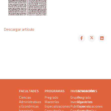
Descargar artículo
FACULTADES
PROGRAMAS
INVESTIGACIÓN
ADMISIONES
Ciencias
Pregrado
Grupos
Pregrado
Administrativas
Maestrías
Investigaciones
Maestrías
y Económicas
Especializaciones
Publicaciones
Especializaciones
Ingeniería
Consultoría y
Convocatorias
Consultoría y