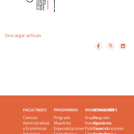
Descargar artículo
FACULTADES
PROGRAMAS
INVESTIGACIÓN
ADMISIONES
Ciencias
Pregrado
Grupos
Pregrado
Administrativas
Maestrías
Investigaciones
Maestrías
y Económicas
Especializaciones
Publicaciones
Especializaciones
Ingeniería
Consultoría y
Convocatorias
Consultoría y