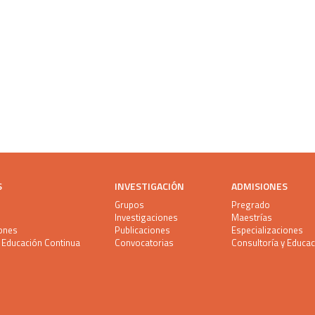
S
INVESTIGACIÓN
ADMISIONES
Grupos
Pregrado
Investigaciones
Maestrías
iones
Publicaciones
Especializaciones
y Educación Continua
Convocatorias
Consultoría y Educa