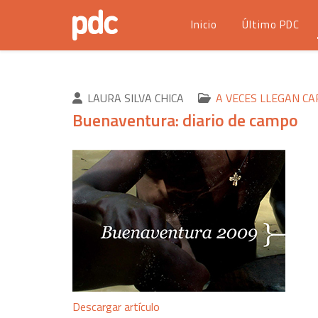
Inicio
Último PDC
LAURA SILVA CHICA
A VECES LLEGAN C
Buenaventura: diario de campo
Descargar artículo