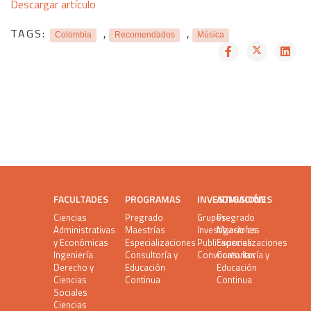
Descargar artículo
TAGS:
,
,
Colombia
Recomendados
Música
FACULTADES
PROGRAMAS
INVESTIGACIÓN
ADMISIONES
Ciencias
Pregrado
Grupos
Pregrado
Administrativas
Maestrías
Investigaciones
Maestrías
y Económicas
Especializaciones
Publicaciones
Especializaciones
Ingeniería
Consultoría y
Convocatorias
Consultoría y
Derecho y
Educación
Educación
Ciencias
Continua
Continua
Sociales
Ciencias