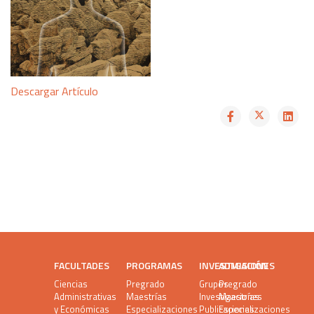
Descargar Artículo
FACULTADES
PROGRAMAS
INVESTIGACIÓN
ADMISIONES
Ciencias
Pregrado
Grupos
Pregrado
Administrativas
Maestrías
Investigaciones
Maestrías
y Económicas
Especializaciones
Publicaciones
Especializaciones