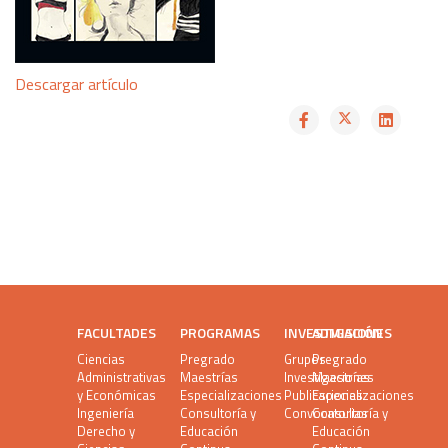
Descargar artículo
FACULTADES
PROGRAMAS
INVESTIGACIÓN
ADMISIONES
Ciencias
Pregrado
Grupos
Pregrado
Administrativas
Maestrías
Investigaciones
Maestrías
y Económicas
Especializaciones
Publicaciones
Especializaciones
Ingeniería
Consultoría y
Convocatorias
Consultoría y
Derecho y
Educación
Educación