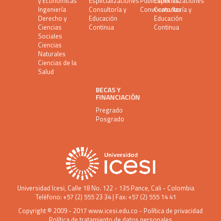
y Económicas
Especializaciones
Publicaciones
Especializaciones
Ingeniería
Consultoría y
Convocatorias
Consultoría y
Derecho y
Educación
Educación
Ciencias
Continua
Continua
Sociales
Ciencias
Naturales
Ciencias de la
Salud
BECAS Y
FINANCIACIÓN
Pregrado
Posgrado
Universidad Icesi
, Calle 18 No. 122 - 135 Pance, Cali - Colombia
Teléfono: +57 (2) 555 23 34 | Fax: +57 (2) 555 14 41
Copyright © 2009 - 2017
www.icesi.edu.co
-
Política de privacidad
Política de tratamiento de datos personales