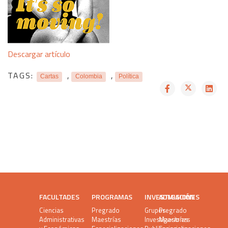
Descargar artículo
TAGS:
,
,
Cartas
Colombia
Política
FACULTADES
PROGRAMAS
INVESTIGACIÓN
ADMISIONES
Ciencias
Pregrado
Grupos
Pregrado
Administrativas
Maestrías
Investigaciones
Maestrías