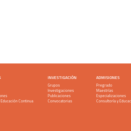
S
INVESTIGACIÓN
ADMISIONES
Grupos
Pregrado
Investigaciones
Maestrías
iones
Publicaciones
Especializaciones
y Educación Continua
Convocatorias
Consultoría y Educa