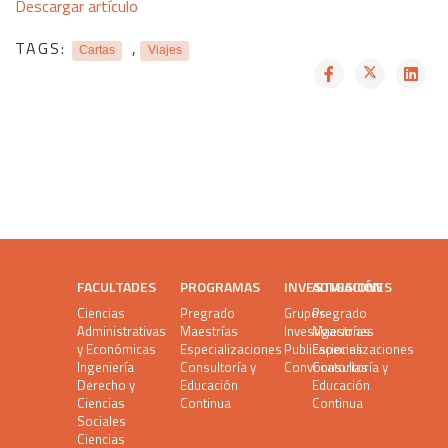
Descargar artículo
TAGS:
,
Cartas
Viajes
FACULTADES
PROGRAMAS
INVESTIGACIÓN
ADMISIONES
Ciencias
Pregrado
Grupos
Pregrado
Administrativas
Maestrías
Investigaciones
Maestrías
y Económicas
Especializaciones
Publicaciones
Especializaciones
Ingeniería
Consultoría y
Convocatorias
Consultoría y
Derecho y
Educación
Educación
Ciencias
Continua
Continua
Sociales
Ciencias