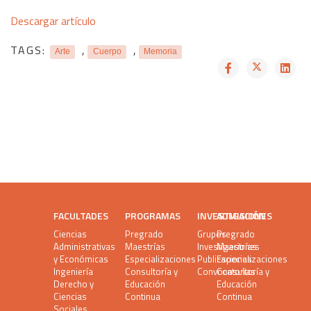
Descargar artículo
TAGS:
,
,
Arte
Cuerpo
Memoria
FACULTADES
PROGRAMAS
INVESTIGACIÓN
ADMISIONES
Ciencias
Pregrado
Grupos
Pregrado
Administrativas
Maestrías
Investigaciones
Maestrías
y Económicas
Especializaciones
Publicaciones
Especializaciones
Ingeniería
Consultoría y
Convocatorias
Consultoría y
Derecho y
Educación
Educación
Ciencias
Continua
Continua
Sociales