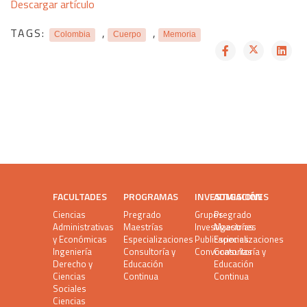
Descargar artículo
TAGS:
,
,
Colombia
Cuerpo
Memoria
FACULTADES
PROGRAMAS
INVESTIGACIÓN
ADMISIONES
Ciencias
Pregrado
Grupos
Pregrado
Administrativas
Maestrías
Investigaciones
Maestrías
y Económicas
Especializaciones
Publicaciones
Especializaciones
Ingeniería
Consultoría y
Convocatorias
Consultoría y
Derecho y
Educación
Educación
Ciencias
Continua
Continua
Sociales
Ciencias