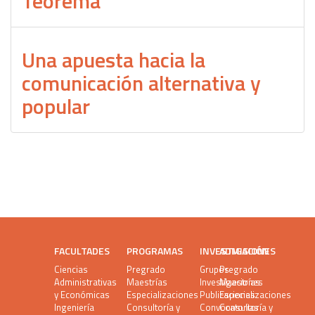
Teorema
Una apuesta hacia la
comunicación alternativa y
popular
FACULTADES
PROGRAMAS
INVESTIGACIÓN
ADMISIONES
Ciencias
Pregrado
Grupos
Pregrado
Administrativas
Maestrías
Investigaciones
Maestrías
y Económicas
Especializaciones
Publicaciones
Especializaciones
Ingeniería
Consultoría y
Convocatorias
Consultoría y