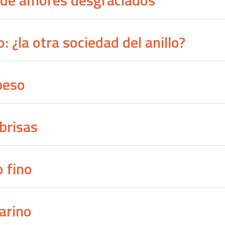
s de amores desgraciados
 ¿la otra sociedad del anillo?
beso
brisas
o fino
arino