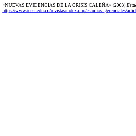
«NUEVAS EVIDENCIAS DE LA CRISIS CALEÑA» (2003)
Estu
https://www.icesi.edu.co/revistas/index.php/estudios_gerenciales/arti