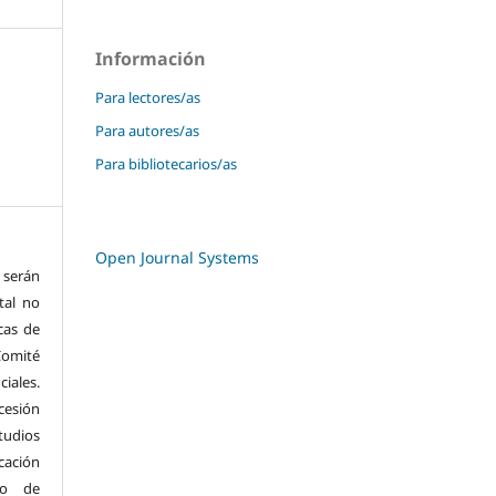
Información
Para lectores/as
Para autores/as
Para bibliotecarios/as
Open Journal Systems
serán
tal no
cas de
Comité
ciales.
cesión
tudios
ación
go de