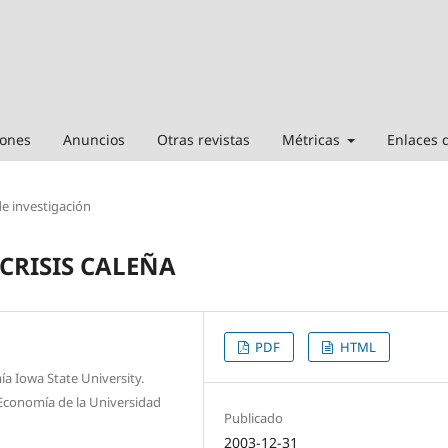
iones
Anuncios
Otras revistas
Métricas
Enlaces 
de investigación
CRISIS CALEÑA
PDF
HTML
a Iowa State University.
 Economía de la Universidad
Publicado
2003-12-31