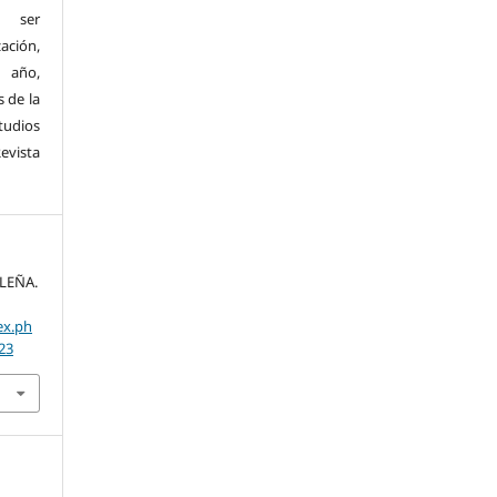
e ser
ción,
 año,
 de la
udios
evista
ALEÑA.
ex.ph
23