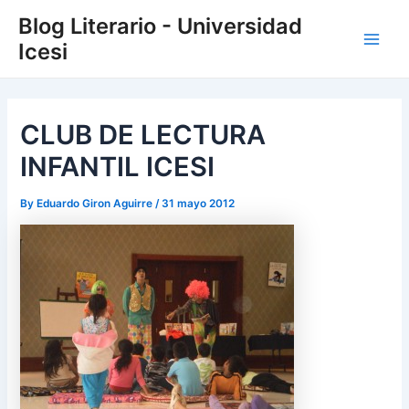
Skip
Post
Main
Blog Literario - Universidad
to
navigation
Icesi
Men
content
CLUB DE LECTURA
INFANTIL ICESI
By
Eduardo Giron Aguirre
/
31 mayo 2012