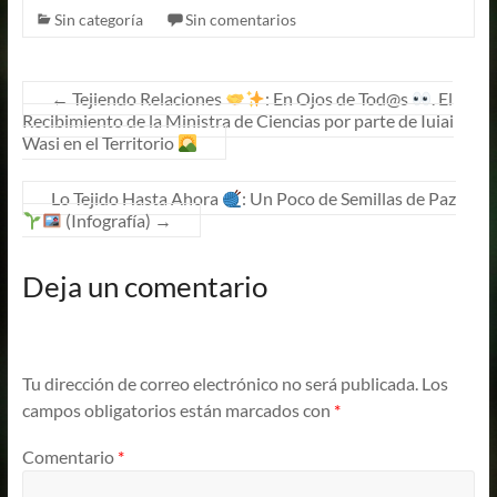
Sin categoría
Sin comentarios
←
Tejiendo Relaciones
: En Ojos de Tod@s
. El
Recibimiento de la Ministra de Ciencias por parte de Iuiai
Wasi en el Territorio
Lo Tejido Hasta Ahora
: Un Poco de Semillas de Paz
(Infografía)
→
Deja un comentario
Tu dirección de correo electrónico no será publicada.
Los
campos obligatorios están marcados con
*
Comentario
*