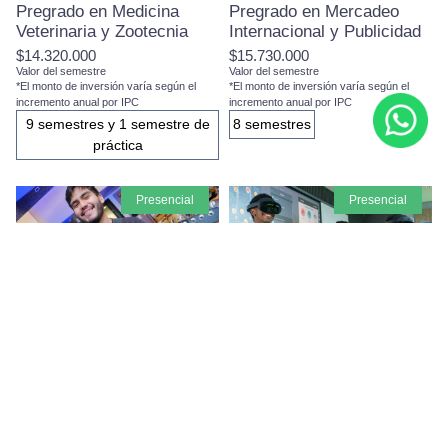
Pregrado en Medicina
Pregrado en Mercadeo
Veterinaria y Zootecnia
Internacional y Publicidad
$14.320.000
$15.730.000
Valor del semestre
Valor del semestre
*El monto de inversión varía según el
*El monto de inversión varía según el
incremento anual por IPC
incremento anual por IPC
9 semestres y 1 semestre de
8 semestres
práctica
presencial
presencial
Pregrado en Música
Pregrado en Negocios,
Estrategia y Tecnología
$15.010.000
Valor del semestre
$15.730.000
*El monto de inversión varía según el
Valor del semestre
incremento anual por IPC
*El monto de inversión varía según el
9 semestres
incremento anual por IPC
8 semestres