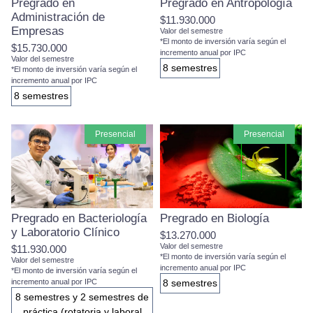
Pregrado en
Pregrado en Antropología
Administración de
$11.930.000
Empresas
Valor del semestre
*El monto de inversión varía según el
$15.730.000
incremento anual por IPC
Valor del semestre
8 semestres
*El monto de inversión varía según el
incremento anual por IPC
8 semestres
presencial
presencial
Pregrado en Bacteriología
Pregrado en Biología
y Laboratorio Clínico
$13.270.000
Valor del semestre
$11.930.000
*El monto de inversión varía según el
Valor del semestre
incremento anual por IPC
*El monto de inversión varía según el
incremento anual por IPC
8 semestres
8 semestres y 2 semestres de
práctica (rotatoria y laboral