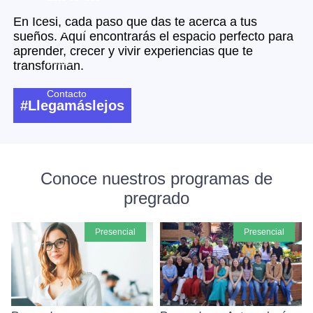
En Icesi, cada paso que das te acerca a tus
Programas
sueños. Aquí encontrarás el espacio perfecto para
aprender, crecer y vivir experiencias que te
Becas
transforman.
Contacto
#Llegamáslejos
Conoce nuestros programas de
pregrado
presencial
presencial