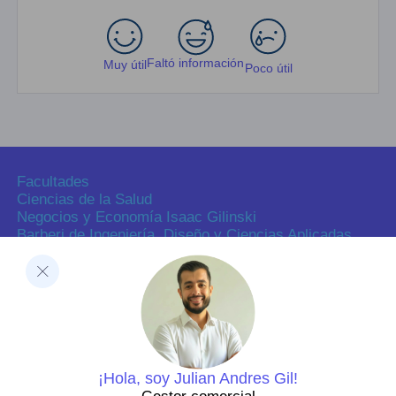
Faltó información
Muy útil
Poco útil
Facultades
Ciencias de la Salud
Negocios y Economía Isaac Gilinski
Barberi de Ingeniería, Diseño y Ciencias Aplicadas
Ciencias Humanas
Decanatura de Innovación Educativa y Fortalecimiento
del PEI
Dirección de Investigaciones
Dirección de investigaciones
Portal de investigación
Grupos y semilleros de investigación
Centros de investigación
¡Hola, soy Julian Andres Gil!
Proyectos de investigación