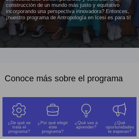
construcción de un mundo más justo y equitativo
incorporando una perspectiva innovadora? Entonces,
¡nuestro programa de Antropología en Icesi es para ti!
Conoce más sobre el programa
¿De qué se
¿Por qué elegir
¿Qué vas a
¿Qué
trata el
este
aprender?
oportunidades
programa?
programa?
te esperan?