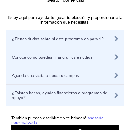
Gestor comercial
Directorio de investigadores
Nuestras publicaciones
Laboratorios
Estoy aquí para ayudarte, guiar tu elección y proporcionarte la
información que necesitas.
Editorial
Políticas
Tratamiento de datos personales
¿Tienes dudas sobre si este programa es para ti?
Política de privacidad de los sitios web
Aviso de privacidad
Mecanismos o canales de atención
Política de Seguridad de la Información
Conoce cómo puedes financiar tus estudios
Contáctanos
Solicitar información
Registra tu PQRSF
Agenda una visita a nuestro campus
Universidad Icesi, Calle 18 No. 122-135
Pance, Cali – Colombia
Teléfono: +57 (602) 555 2334
¿Existen becas, ayudas financieras o programas de
Celular: +57 300 910 8606
apoyo?
ventanillaunicaicesi@icesi.edu.co
8 semestres
También puedes escribirme y te brindaré
asesoría
personalizada
$11.930.000
Valor del
semestre