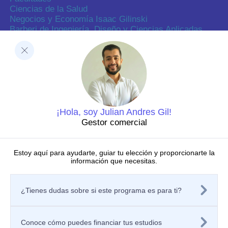
Ciencias de la Salud
Negocios y Economía Isaac Gilinski
Barberi de Ingeniería, Diseño y Ciencias Aplicadas
Ciencias Humanas
Decanatura de Innovación Educativa y Fortalecimiento
del PEI
Dirección de Investigaciones
Dirección de investigaciones
Portal de investigación
Grupos y semilleros de investigación
Centros de investigación
¡Hola, soy Julian Andres Gil!
Proyectos de investigación
Gestor comercial
Directorio de investigadores
Nuestras publicaciones
Laboratorios
Estoy aquí para ayudarte, guiar tu elección y proporcionarte la
información que necesitas.
Editorial
Políticas
Tratamiento de datos personales
¿Tienes dudas sobre si este programa es para ti?
Política de privacidad de los sitios web
Aviso de privacidad
Mecanismos o canales de atención
Política de Seguridad de la Información
Conoce cómo puedes financiar tus estudios