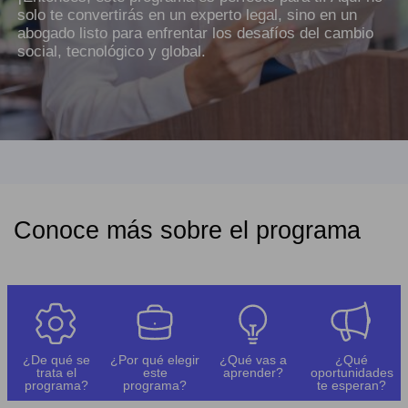
solo te convertirás en un experto legal, sino en un
abogado listo para enfrentar los desafíos del cambio
social, tecnológico y global.
Conoce más sobre el programa
¿De qué se
¿Por qué elegir
¿Qué vas a
¿Qué
trata el
este
aprender?
oportunidades
programa?
programa?
te esperan?