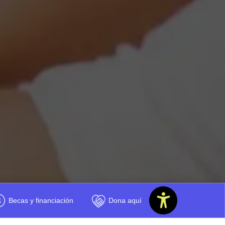
Becas y financiación
Dona aquí