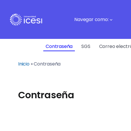
Navegar como:
Contraseña
SGS
Correo electr
Inicio
»
Contraseña
Contraseña