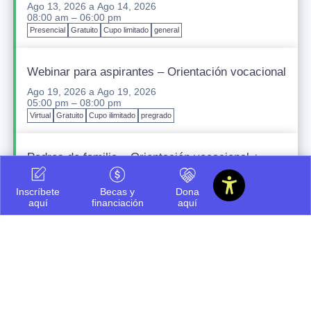
Ago 13, 2026
a
Ago 14, 2026
08:00 am – 06:00 pm
Presencial
Gratuito
Cupo limitado
general
Webinar para aspirantes – Orientación vocacional
Ago 19, 2026
a
Ago 19, 2026
05:00 pm – 08:00 pm
Virtual
Gratuito
Cupo ilimitado
pregrado
Padres de familia – Orientación vocacional +
financiación
Ago 20, 2026
a
Ago 20, 2026
Inscríbete
Becas y
Dona
05:00 pm – 08:00 pm
aquí
financiación
aquí
Presencial
Gratuito
Cupo ilimitado
pregrado
Icesi INNteractiva
Sep 12, 2026
a
Sep 12, 2026
07:30 am – 03:00 pm
Presencial
Gratuito
Cupo ilimitado
pregrado