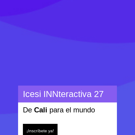
Icesi INNteractiva 27
De
Cali
para el mundo
¡Inscríbete ya!