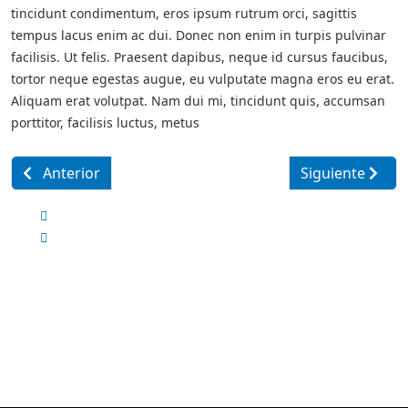
tincidunt condimentum, eros ipsum rutrum orci, sagittis
tempus lacus enim ac dui. Donec non enim in turpis pulvinar
facilisis. Ut felis. Praesent dapibus, neque id cursus faucibus,
tortor neque egestas augue, eu vulputate magna eros eu erat.
Aliquam erat volutpat. Nam dui mi, tincidunt quis, accumsan
porttitor, facilisis luctus, metus
Artículo anterior: Online Learning Initiatives
Artículo siguien
Anterior
Siguiente