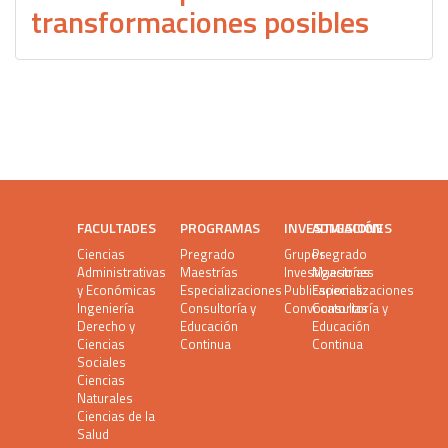
transformaciones posibles
FACULTADES
PROGRAMAS
INVESTIGACIÓN
ADMISIONES
Ciencias
Pregrado
Grupos
Pregrado
Administrativas
Maestrías
Investigaciones
Maestrías
y Económicas
Especializaciones
Publicaciones
Especializaciones
Ingeniería
Consultoría y
Convocatorias
Consultoría y
Derecho y
Educación
Educación
Ciencias
Continua
Continua
Sociales
Ciencias
Naturales
Ciencias de la
Salud