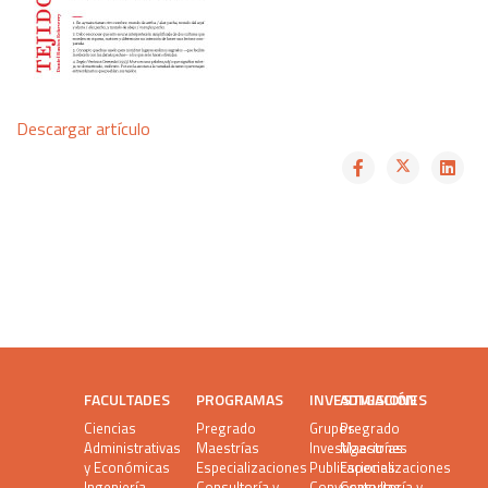
Descargar artículo
FACULTADES
PROGRAMAS
INVESTIGACIÓN
ADMISIONES
Ciencias
Pregrado
Grupos
Pregrado
Administrativas
Maestrías
Investigaciones
Maestrías
y Económicas
Especializaciones
Publicaciones
Especializaciones
Ingeniería
Consultoría y
Convocatorias
Consultoría y