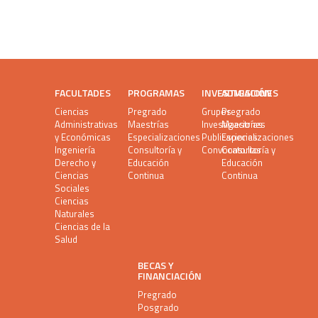
FACULTADES
PROGRAMAS
INVESTIGACIÓN
ADMISIONES
Ciencias
Pregrado
Grupos
Pregrado
Administrativas
Maestrías
Investigaciones
Maestrías
y Económicas
Especializaciones
Publicaciones
Especializaciones
Ingeniería
Consultoría y
Convocatorias
Consultoría y
Derecho y
Educación
Educación
Ciencias
Continua
Continua
Sociales
Ciencias
Naturales
Ciencias de la
Salud
BECAS Y
FINANCIACIÓN
Pregrado
Posgrado