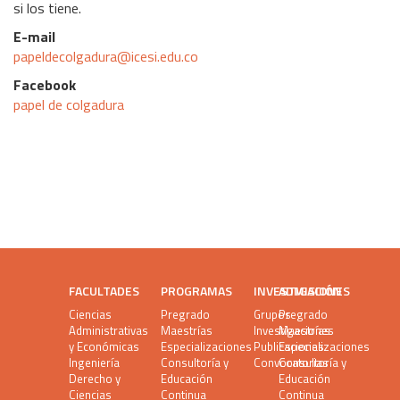
si los tiene.
E-mail
papeldecolgadura@icesi.edu.co
Facebook
papel de colgadura
FACULTADES
PROGRAMAS
INVESTIGACIÓN
ADMISIONES
Ciencias
Pregrado
Grupos
Pregrado
Administrativas
Maestrías
Investigaciones
Maestrías
y Económicas
Especializaciones
Publicaciones
Especializaciones
Ingeniería
Consultoría y
Convocatorias
Consultoría y
Derecho y
Educación
Educación
Ciencias
Continua
Continua