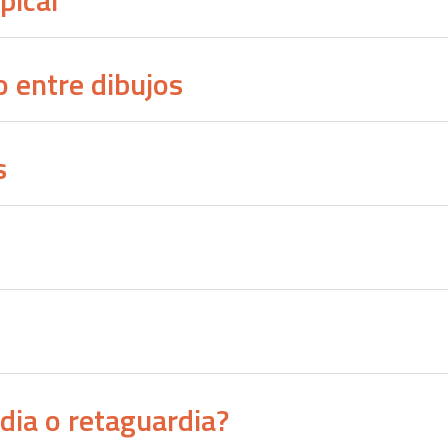
pical
o entre dibujos
s
dia o retaguardia?