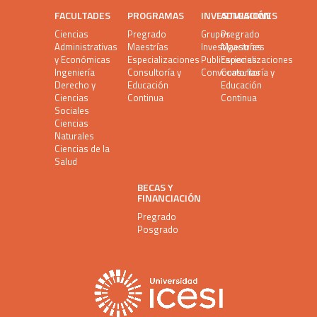
FACULTADES
PROGRAMAS
INVESTIGACIÓN
ADMISIONES
Ciencias
Pregrado
Grupos
Pregrado
Administrativas
Maestrías
Investigaciones
Maestrías
y Económicas
Especializaciones
Publicaciones
Especializaciones
Ingeniería
Consultoría y
Convocatorias
Consultoría y
Derecho y
Educación
Educación
Ciencias
Continua
Continua
Sociales
Ciencias
Naturales
Ciencias de la
Salud
BECAS Y
FINANCIACIÓN
Pregrado
Posgrado