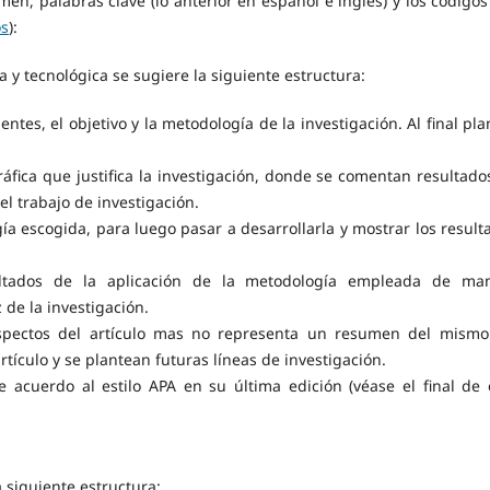
n, palabras clave (lo anterior en español e inglés) y los códigos 
os
):
ca y tecnológica se sugiere la siguiente estructura:
ntes, el objetivo y la metodología de la investigación. Al final pla
ráfica que justifica la investigación, donde se comentan resultado
el trabajo de investigación.
gía escogida, para luego pasar a desarrollarla y mostrar los result
sultados de la aplicación de la metodología empleada de ma
 de la investigación.
 aspectos del artículo mas no representa un resumen del mismo
rtículo y se plantean futuras líneas de investigación.
de acuerdo al estilo APA en su última edición (véase el final de 
a siguiente estructura: