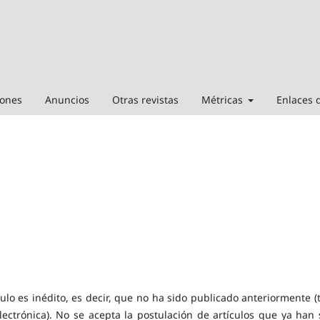
iones
Anuncios
Otras revistas
Métricas
Enlaces 
lo es inédito, es decir, que no ha sido publicado anteriormente (t
electrónica). No se acepta la postulación de artículos que ya han 