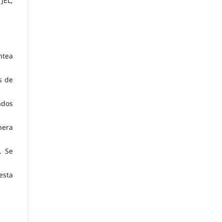
JEL,
ntea
s de
ados
nera
. Se
esta