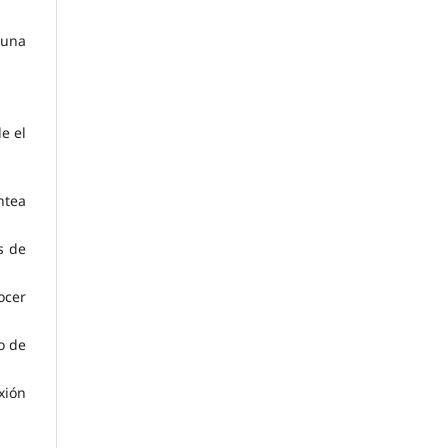
 una
e el
ntea
s de
ocer
o de
xión