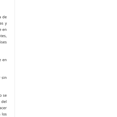
a de
as y
e en
tes,
ises
e en
 sin
o se
 del
hacer
 los