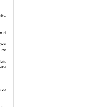
ito.
n el
ción
utor
uir:
debe
s de