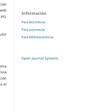
ción
 web
Información
as),
Para lectores/as
Para autores/as
utor
Para bibliotecarios/as
Open Journal Systems
tema
link
ción
o el