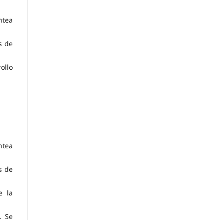
ntea
s de
ollo
ntea
s de
e la
. Se