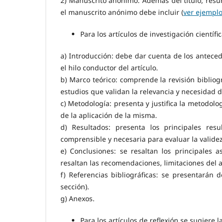
2) Manuscrito anónimo. Además del título, resume
el manuscrito anónimo debe incluir (
ver ejempl
Para los artículos de investigación científi
a) Introducción: debe dar cuenta de los antecede
el hilo conductor del artículo.
b) Marco teórico: comprende la revisión bibliog
estudios que validan la relevancia y necesidad d
c) Metodología: presenta y justifica la metodolo
de la aplicación de la misma.
d) Resultados: presenta los principales re
comprensible y necesaria para evaluar la validez
e) Conclusiones: se resaltan los principales
resaltan las recomendaciones, limitaciones del a
f) Referencias bibliográficas: se presentarán 
sección).
g) Anexos.
Para los artículos de reflexión se sugiere l