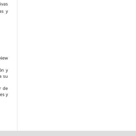
ivas
as y
 New
ón y
a su
r de
es y