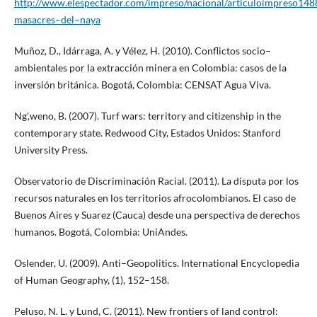
http://www.elespectador.com/impreso/nacional/articuloimpreso14
masacres–del–naya
Muñoz, D., Idárraga, A. y Vélez, H. (2010). Conflictos socio–
ambientales por la extracción minera en Colombia: casos de la
inversión británica. Bogotá, Colombia: CENSAT Agua Viva.
Ng',weno, B. (2007). Turf wars: territory and citizenship in the
contemporary state. Redwood City, Estados Unidos: Stanford
University Press.
Observatorio de Discriminación Racial. (2011). La disputa por los
recursos naturales en los territorios afrocolombianos. El caso de
Buenos Aires y Suarez (Cauca) desde una perspectiva de derechos
humanos. Bogotá, Colombia: UniAndes.
Oslender, U. (2009). Anti–Geopolitics. International Encyclopedia
of Human Geography, (1), 152–158.
Peluso, N. L. y Lund, C. (2011). New frontiers of land control: