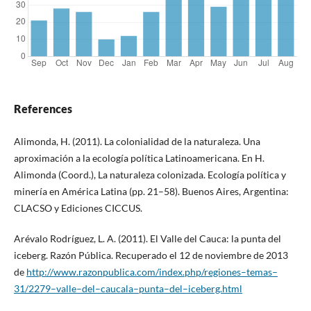
References
Alimonda, H. (2011). La colonialidad de la naturaleza. Una
aproximación a la ecología política Latinoamericana. En H.
Alimonda (Coord.), La naturaleza colonizada. Ecología política y
minería en América Latina (pp. 21–58). Buenos Aires, Argentina:
CLACSO y Ediciones CICCUS.
Arévalo Rodríguez, L. A. (2011). El Valle del Cauca: la punta del
iceberg. Razón Pública. Recuperado el 12 de noviembre de 2013
de
http://www.razonpublica.com/index.php/regiones–temas–
31/2279–valle–del–caucala–punta–del–iceberg.html