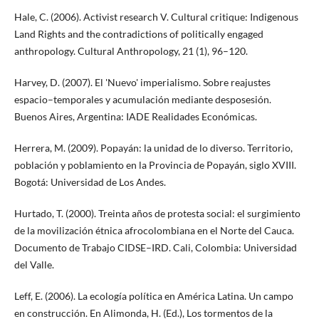
Hale, C. (2006). Activist research V. Cultural critique: Indigenous
Land Rights and the contradictions of politically engaged
anthropology. Cultural Anthropology, 21 (1), 96–120.
Harvey, D. (2007). El 'Nuevo' imperialismo. Sobre reajustes
espacio–temporales y acumulación mediante desposesión.
Buenos Aires, Argentina: IADE Realidades Económicas.
Herrera, M. (2009). Popayán: la unidad de lo diverso. Territorio,
población y poblamiento en la Provincia de Popayán, siglo XVIII.
Bogotá: Universidad de Los Andes.
Hurtado, T. (2000). Treinta años de protesta social: el surgimiento
de la movilización étnica afrocolombiana en el Norte del Cauca.
Documento de Trabajo CIDSE–IRD. Cali, Colombia: Universidad
del Valle.
Leff, E. (2006). La ecología política en América Latina. Un campo
en construcción. En Alimonda, H. (Ed.), Los tormentos de la