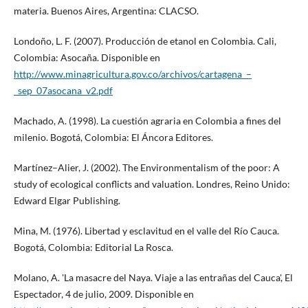
materia. Buenos Aires, Argentina: CLACSO.
Londoño, L. F. (2007). Producción de etanol en Colombia. Cali,
Colombia: Asocaña. Disponible en
http://www.minagricultura.gov.co/archivos/cartagena_–
_sep_07asocana_v2.pdf
Machado, A. (1998). La cuestión agraria en Colombia a fines del
milenio. Bogotá, Colombia: El Áncora Editores.
Martínez–Alier, J. (2002). The Environmentalism of the poor: A
study of ecological conflicts and valuation. Londres, Reino Unido:
Edward Elgar Publishing.
Mina, M. (1976). Libertad y esclavitud en el valle del Río Cauca.
Bogotá, Colombia: Editorial La Rosca.
Molano, A. 'La masacre del Naya. Viaje a las entrañas del Cauca', El
Espectador, 4 de julio, 2009. Disponible en