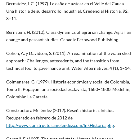
Bermúdez, I. C. (1997). La caña de azúcar en el Valle del Cauca.
Una historia de su desarrollo industrial. Credencial Historia, 92,
8–11.
Bernstein, H. (2010). Class dynamics of agrarian change. Agrarian
change and peasant studies. Canadá: Fernwood Publishing.
Cohen, A. y Davidson, S. (2011). An examination of the watershed
approach: Challenges, antecedents, and the transition from
technical tool to governance unit. Water Alternatives, 4 (1), 1–14.
Colmenares, G. (1979). Historia económica y social de Colombia,
Tomo II: Popayán: una sociedad esclavista, 1680–1800. Medellín,
Colombia: La Carreta.
Constructora Meléndez (2012). Reseña histórica. Inicios.
Recuperado en febrero de 2012 de
http://www.constructoramelendez.com/lnkHistoria.php
.
Coronil, F. (1997). The magical state: Nature, Money and