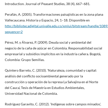
Introduction. Journal of Peasant Studies, 38 (4), 667–681.
Perafán, A. (2005). Transformaciones paisajísticas en la zona plana
Vallecaucana. Historia y Espacio, 24, 1–18. Disponible en
http://bibliotecadigital.univalle.edu.co/xmlui/bitstream/handle/1
sequence=2
Pérez, M. y Álvarez, P. (2009). Deuda social y ambiental del
negocio de la caña de azúcar en Colombia. Responsabilidad social
empresarial y subsidios implícitos en la industria cañera. Bogotá,
Colombia: Grupo Semillas.
Quintero Barreto, C. (2010). 'Naturaleza, comunidad y capital:
análisis del conflicto socioambiental generado por la
construcción y operación de la represa La Salvajina en el Norte
del Cauca', Tesis de Maestría en Estudios Ambientales,
Universidad Nacional de Colombia.
Rodríguez Garavito, C. (2012). 'Indígenas sobre campos minados',