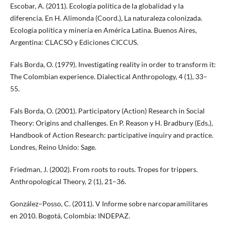
Escobar, A. (2011). Ecología política de la globalidad y la
diferencia. En H. Alimonda (Coord.), La naturaleza colonizada.
Ecología política y minería en América Latina. Buenos Aires,
Argentina: CLACSO y Ediciones CICCUS.
Fals Borda, O. (1979). Investigating reality in order to transform it:
The Colombian experience. Dialectical Anthropology, 4 (1), 33–
55.
Fals Borda, O. (2001). Participatory (Action) Research in Social
Theory: Origins and challenges. En P. Reason y H. Bradbury (Eds.),
Handbook of Action Research: participative inquiry and practice.
Londres, Reino Unido: Sage.
Friedman, J. (2002). From roots to routs. Tropes for trippers.
Anthropological Theory, 2 (1), 21–36.
González–Posso, C. (2011). V Informe sobre narcoparamilitares
en 2010. Bogotá, Colombia: INDEPAZ.