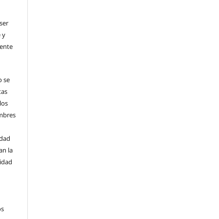
ser
 y
uente
o se
tas
los
ombres
idad
an la
sidad
os