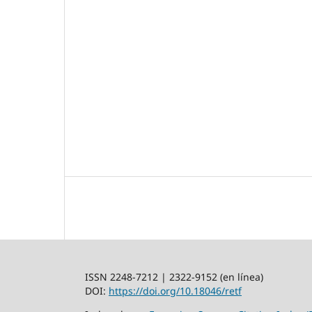
ISSN 2248-7212 | 2322-9152 (en línea)
DOI:
https://doi.org/10.18046/retf