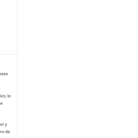
ceso
ico, lo
de
or y
ero de