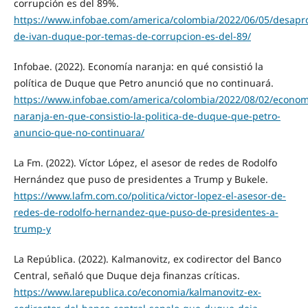
corrupción es del 89%.
https://www.infobae.com/america/colombia/2022/06/05/desapr
de-ivan-duque-por-temas-de-corrupcion-es-del-89/
Infobae. (2022). Economía naranja: en qué consistió la
política de Duque que Petro anunció que no continuará.
https://www.infobae.com/america/colombia/2022/08/02/econom
naranja-en-que-consistio-la-politica-de-duque-que-petro-
anuncio-que-no-continuara/
La Fm. (2022). Víctor López, el asesor de redes de Rodolfo
Hernández que puso de presidentes a Trump y Bukele.
https://www.lafm.com.co/politica/victor-lopez-el-asesor-de-
redes-de-rodolfo-hernandez-que-puso-de-presidentes-a-
trump-y
La República. (2022). Kalmanovitz, ex codirector del Banco
Central, señaló que Duque deja finanzas críticas.
https://www.larepublica.co/economia/kalmanovitz-ex-