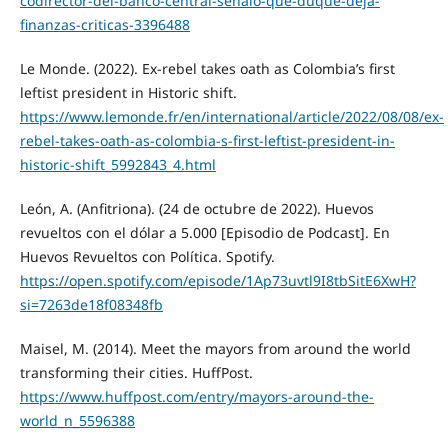
codirector-del-banco-central-senalo-que-duque-deja-
finanzas-criticas-3396488
Le Monde. (2022). Ex-rebel takes oath as Colombia’s first
leftist president in Historic shift.
https://www.lemonde.fr/en/international/article/2022/08/08/ex-
rebel-takes-oath-as-colombia-s-first-leftist-president-in-
historic-shift_5992843_4.html
León, A. (Anfitriona). (24 de octubre de 2022). Huevos
revueltos con el dólar a 5.000 [Episodio de Podcast]. En
Huevos Revueltos con Política. Spotify.
https://open.spotify.com/episode/1Ap73uvtl9I8tbSitE6XwH?
si=7263de18f08348fb
Maisel, M. (2014). Meet the mayors from around the world
transforming their cities. HuffPost.
https://www.huffpost.com/entry/mayors-around-the-
world_n_5596388