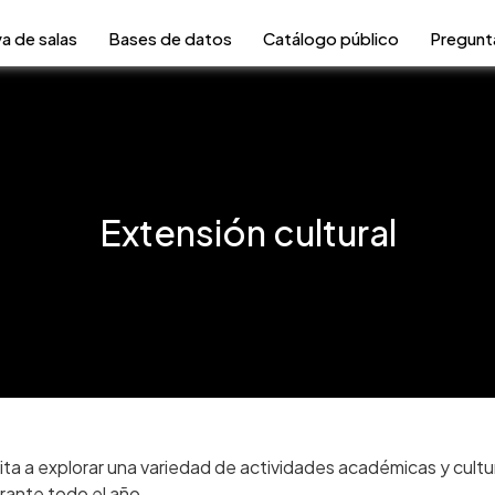
a de salas
Bases de datos
Catálogo público
Pregunt
Extensión cultural
nvita a explorar una variedad de actividades académicas y cult
urante todo el año.