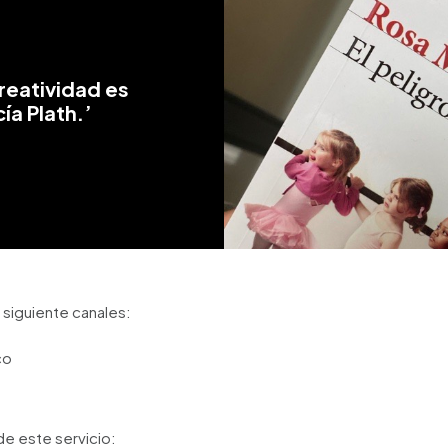
creatividad es
a Plath.’
 siguiente canales:
co
e este servicio: