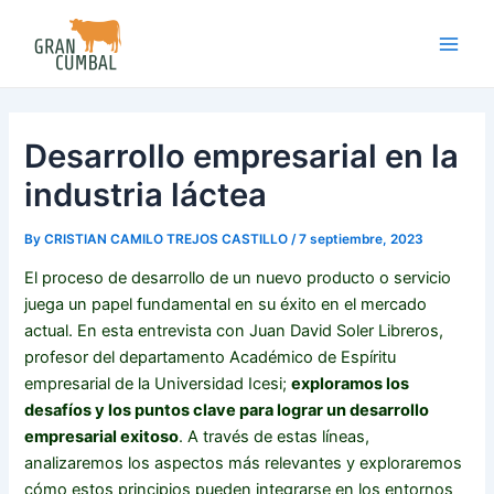
Skip
Post
Main
to
navigation
Men
content
Desarrollo empresarial en la
industria láctea
By
CRISTIAN CAMILO TREJOS CASTILLO
/
7 septiembre, 2023
El proceso de desarrollo de un nuevo producto o servicio
juega un papel fundamental en su éxito en el mercado
actual. En esta entrevista con Juan David Soler Libreros,
profesor del departamento Académico de Espíritu
empresarial de la Universidad Icesi;
exploramos los
desafíos y los puntos clave para lograr un desarrollo
empresarial exitoso
. A través de estas líneas,
analizaremos los aspectos más relevantes y exploraremos
cómo estos principios pueden integrarse en los entornos