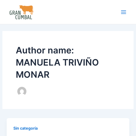
Skip
Main
to
Men
content
Author name:
MANUELA TRIVIÑO
MONAR
Sin categoría