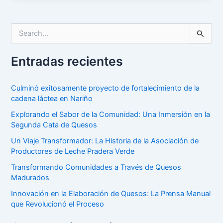
S
e
a
Entradas recientes
r
c
h
Culminó exitosamente proyecto de fortalecimiento de la
f
cadena láctea en Nariño
o
r
Explorando el Sabor de la Comunidad: Una Inmersión en la
:
Segunda Cata de Quesos
Un Viaje Transformador: La Historia de la Asociación de
Productores de Leche Pradera Verde
Transformando Comunidades a Través de Quesos
Madurados
Innovación en la Elaboración de Quesos: La Prensa Manual
que Revolucionó el Proceso